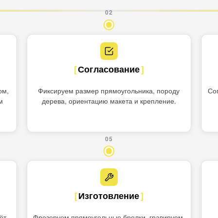
02
Согласование
ом,
Фиксируем размер прямоугольника, породу
Со
м
дерева, ориентацию макета и крепление.
05
Изготовление
ёт
Фрезеруем прямоугольные брелки, гравируем,