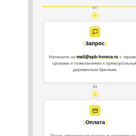
01
Запрос
Напишите на
mail@spb-horeca.ru
с тираж
сроками и пожеланиями к прямоугольны
деревянным брелкам.
04
Оплата
После утверждения макета выставляем сч