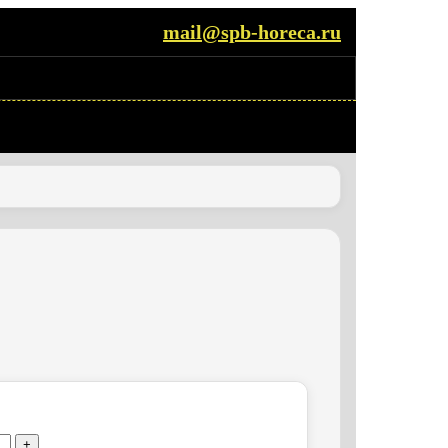
mail@spb-horeca.ru
+