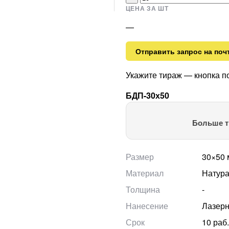
ЦЕНА ЗА ШТ
—
Отправить запрос на поч
Укажите тираж — кнопка п
БДП-30х50
Больше т
Размер
30×50
Материал
Натура
Толщина
-
Нанесение
Лазерн
Срок
10 раб