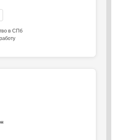
тво в СПб
 работу
он