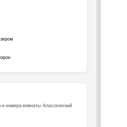
азером
торон
а и номера комнаты. Классический