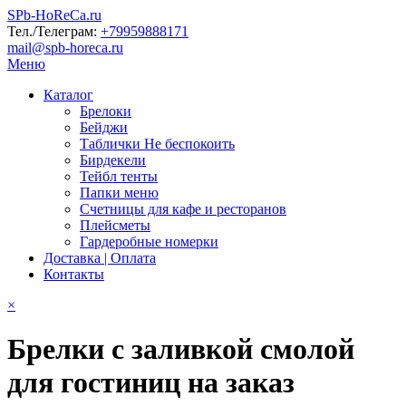
SPb-HoReCa.ru
Тел./Телеграм:
+79959888171
mail@spb-horeca.ru
Меню
Каталог
Брелоки
Бейджи
Таблички Не беспокоить
Бирдекели
Тейбл тенты
Папки меню
Счетницы для кафе и ресторанов
Плейсметы
Гардеробные номерки
Доставка | Оплата
Контакты
×
Брелки с заливкой смолой
для гостиниц на заказ